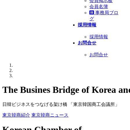
会員掲示板
会員名簿
事務局ブロ
グ
採用情報
採用情報
お問合せ
お問合せ
The Busines Bridge of
Korea an
日韓ビジネスをつなげる架け橋 「東京韓国商工会議所」
東京韓商紹介
東京韓商ニュース
Korean Chamber of