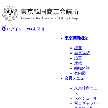
Toggle
ログイン
한국어
navigation
東京韓商紹介
概要
会長挨拶
沿革
定款
組織体制
案内図
会員メニュー
東京韓商ニュー
ス
スケジュール
写真ギャラリー